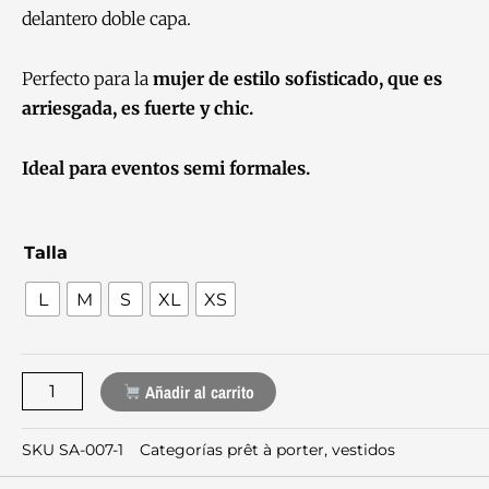
delantero doble capa.
Perfecto para la
mujer de estilo sofisticado, que es
arriesgada, es fuerte y chic.
Ideal para eventos semi formales.
Vestido
Talla
Armani
L
M
S
XL
XS
Rojo
cantidad
Añadir al carrito
SKU
SA-007-1
Categorías
prêt à porter
,
vestidos