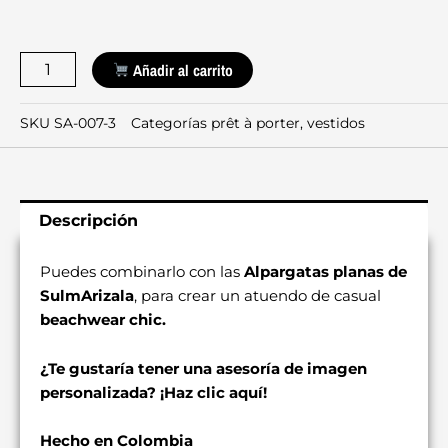
Vestido
Añadir al carrito
Beachwear
cantidad
SKU
SA-007-3
Categorías
prêt à porter
,
vestidos
Descripción
Puedes combinarlo con las
Alpargatas planas de
SulmArizala
, para crear un atuendo de casual
beachwear chic.
¿Te gustaría tener una asesoría de imagen
personalizada?
¡Haz clic aquí!
Hecho en Colombia